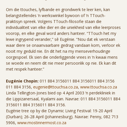
Om die ttouches, lyfbande en grondwerk te leer ken, kan
belangstellendes ‘n werkswinkel bywoon of ‘n TTouch-
praktisyn spreek. Volgens TTouch-filosofie staan die
individualiteit van elke dier en die uniekheid van elke leerproses
voorop, en elke geval word anders hanteer. “TTouch het my
lewe ingrypend verander,” sê Eugénie. “Nou dat ek verstaan
waar diere se onaanvaarbare gedrag vandaan kom, verloor ek
nooit my geduld nie. En dit het na my menseverhoudinge
oorgespoel. Ek sien die onderliggende vrees in ‘n kwaai mens
se woede en neem dit nie meer persoonlik op nie. Ek kan dit
met respek hanteer.”
Eugénie Chopin:
011 884 3156
011 884 3156
011 884 3156
011 884 3156
,
eugenie@ttouchsa.co.za
,
www.ttouchsa.co.za
Linda Tellington-Jones bied op 4 April 2003 ‘n perdekliniek in
die Lippizanersaal, Kyalami aan. Navrae:
011 884 3156
011 884
3156
011 884 3156
011 884 3156
.
Eugénie tree op by die Dynamic Living Festival: 19-20 April
(Durban); 26-28 April (Johannesburg). Navrae: Penny, 082 713
5906,
www.mostinnermost.co.za