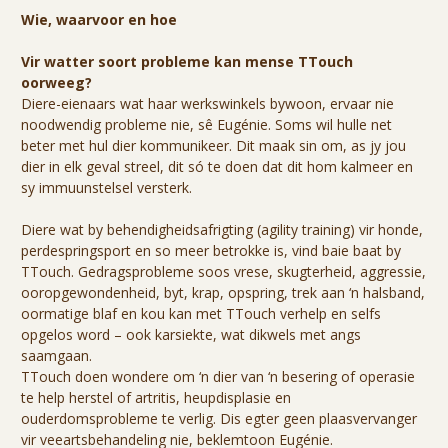
Wie, waarvoor en hoe
Vir watter soort probleme kan mense TTouch
oorweeg?
Diere-eienaars wat haar werkswinkels bywoon, ervaar nie
noodwendig probleme nie, sê Eugénie. Soms wil hulle net
beter met hul dier kommunikeer. Dit maak sin om, as jy jou
dier in elk geval streel, dit só te doen dat dit hom kalmeer en
sy immuunstelsel versterk.
Diere wat by behendigheidsafrigting (agility training) vir honde,
perdespringsport en so meer betrokke is, vind baie baat by
TTouch. Gedragsprobleme soos vrese, skugterheid, aggressie,
ooropgewondenheid, byt, krap, opspring, trek aan ‘n halsband,
oormatige blaf en kou kan met TTouch verhelp en selfs
opgelos word – ook karsiekte, wat dikwels met angs
saamgaan.
TTouch doen wondere om ‘n dier van ‘n besering of operasie
te help herstel of artritis, heupdisplasie en
ouderdomsprobleme te verlig. Dis egter geen plaasvervanger
vir veeartsbehandeling nie, beklemtoon Eugénie.