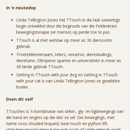
In ‘n neutedop
Linda Tellington-Jones het TTouch in die laat sewentigs
begin ontwikkel deur die beginsels van die Feldenkreis
bewegingsterapie (vir mense) op perde toe te pas.
TTouch is al met welslae op meer as 30 diersoorte
gebruik.
Troeteldiereienaars, telers, veeartse, diereskuilings,
dieretuine, Olimpiese spanne en universiteite in meer as
30 lande gebruik TTouch.
Getting in TTouch with your dog en Getting in TTouch
with your cat is van Linda Tellington-Jones se gewildste
boeke.
Doen dit self
TTouches is ‘n kombinasie van sirkel-, gly- en ligbewegings van
die hand en vingers op die dier se vel. Die bewegings, met
name soos clouded leopard, bear touch en python lift,
stimuleer neurologiese bane wat nooit of selde gebruik word.