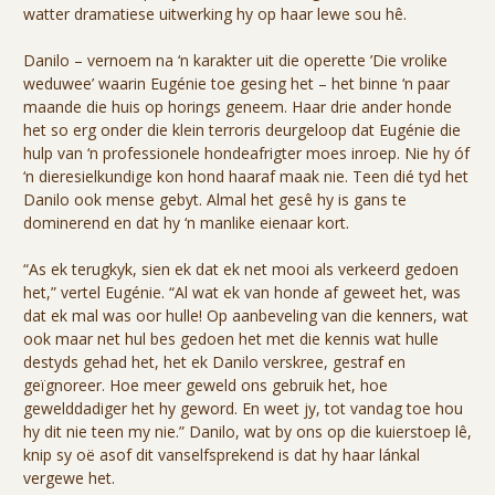
watter dramatiese uitwerking hy op haar lewe sou hê.
Danilo – vernoem na ‘n karakter uit die operette ’Die vrolike
weduwee’ waarin Eugénie toe gesing het – het binne ‘n paar
maande die huis op horings geneem. Haar drie ander honde
het so erg onder die klein terroris deurgeloop dat Eugénie die
hulp van ‘n professionele hondeafrigter moes inroep. Nie hy óf
‘n dieresielkundige kon hond haaraf maak nie. Teen dié tyd het
Danilo ook mense gebyt. Almal het gesê hy is gans te
dominerend en dat hy ‘n manlike eienaar kort.
“As ek terugkyk, sien ek dat ek net mooi als verkeerd gedoen
het,” vertel Eugénie. “Al wat ek van honde af geweet het, was
dat ek mal was oor hulle! Op aanbeveling van die kenners, wat
ook maar net hul bes gedoen het met die kennis wat hulle
destyds gehad het, het ek Danilo verskree, gestraf en
geïgnoreer. Hoe meer geweld ons gebruik het, hoe
gewelddadiger het hy geword. En weet jy, tot vandag toe hou
hy dit nie teen my nie.” Danilo, wat by ons op die kuierstoep lê,
knip sy oë asof dit vanselfsprekend is dat hy haar lánkal
vergewe het.