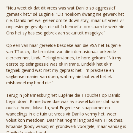
“Nou weet ek dat dit vrees was wat Danilo so aggressief
gemaak het,” sê Eugénie. “Dis hoekom dwang nie gewerk het
nie. Danilo het wel geleer om te down stay, maar uit vrees vir
onplesierige gevolge, nie uit ‘n behoefte om saam te werk nie.
Ons het sy basiese gebrek aan sekuriteit misgekyk.”
Op een van haar gereelde besoeke aan die VSA het Eugénie
van TTouch, die breinkind van die internasionaal bekende
dierekenner, Linda Tellington-Jones, te hore gekom: “Ná my
eerste opleidingsessie was ek in trane. Eindelik het ek ‘n
tegniek gevind wat met my gepraat het – ‘n praktiese en
sagkense manier van doen, wat my nie laat voel het ek
mishandel my hond nie.”
Terug in Johannesburg het Eugénie die TTouches op Danilo
begin doen. Binne twee dae was hy soveel kalmer dat haar
oudste hond, Musetta, wat Eugénie se slaapkamer en
wandelings in die tuin uit vrees vir Danilo vermy het, weer
voluit kon meedoen. Daar het nog ‘n lang pad van TTouches,
lyfbande (body wraps) en grondwerk voorgelê, maar vandag is
Danilo ‘n ander hond.