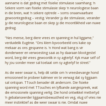
aanname is dat gedrag met fisieke stimulasie saamhang. ‘n
Sekere vorm van fisieke stimulasie skep ‘n neurologiese baan
in die brein, wat ‘n sekere optrede – soms onaanvaarbare
gewoontegedrag – vestig. Verander jy die stimulasie, verander
jy die neurologiese baan en skep jy die moontlikheid van nuwe
gedrag.
“Nes mense, berg diere vrees en spanning in hul liggame,”
verduidelik Eugénie. “Ons klem byvoorbeeld ons kake op
mekaar as ons gespanne is. ‘n Hond wat bang is vir
donderweer en verwoesting saai as hy daaraan blootgestel
word, berg dié vrees gewoonlik in sy agterlyf. Kyk maar self of
hy jou sonder meer sal toelaat om sy agterlyf te streel.”
As die weer swaar is, help dit selde om ‘n vreesbevange hond
emosioneel te probeer kalmeer en te verwag dat sy liggaam
sal ontspan. TTouch benader dit andersom. Die fisieke
spanning word met TTouches en lyfbande aangespreek, wat
die emosionele spanning verlig. Die hond ontwikkel mettertyd
‘n gebalanseerder liggaamsbewustheid en veg, vlug of vries nie
meer instinktief as die weer swaar is nie. Omdat nuwe