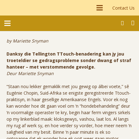
Contact Us
by Mariette Snyman
Danksy die Tellington TTouch-benadering kan jy jou
troeteldier se gedragsprobleme sonder dwang of straf
hanteer – met verstommende gevolge.
Deur Mariette Snyman
“Staan nou lekker gemaklik met jou gewig op álbei voete,” sê
Eugénie Chopin, Suid-Afrika se enigste geregistreerde Ttouch-
praktisyn, in haar gesellige Amerikaanse Engels. Voor ek nog
kan wonder hoe dit gaan voel om ‘n “hondebehandeling” deur
‘n voormalige operaster te kry, begin haar ferm vingers sirkels
op my linkerblad maak: kloksgewys, vashou, laat los. Al langs
my rug af werk sy, en hoe verder sy vorder, hoe meer neem ‘n
saligheid van my besit. Binne ‘n paar minute is ek so
ontspanne dat ek wonder hoe ek ooit weer gaan motor