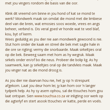
met jou vingers rondom die basis van die oor.
Klink dit vreemd om binne-in jou hond of kat se mond te
werk? Mondwerk maak sin omdat die mond met die limbiese
deel van die brein, wat emosies soos woede, vrees en angs
beheer, verbind is. Dis veral goed vir honde wat te veel blaf,
kou, byt of kerm.
Wees geduldig as jou dier nie aan mondwerk gewoond is nie.
Stut hom onder die kaak en streel die bek met sagte hale in
die ore se rigting; vermy die snorbaarde. Maak sirkeltjies oral
op die bek. Beweeg saam met hom as hy wegruk. Maak
sirkels onder en/of bo die neus. Probeer die bolip lig. As hy
saamwerk, kan jy sirkeltjies oral op die tandvleis maak. Maak
jou vinger nat as die mond droog is.
As jou dier nie daarvan hou nie, het jy op ‘n strespunt
afgekom. Laat jou deur hom lei; jy kan hom oor ‘n langer
tydperk help. As hy sy asem ophou, sal die ttouches hom gou
laat ontspan. Sien
www.touchsa.co.za
vir inligting oor werk op
die agterlyf en stert asook ttouches vir katte, perde en voëls.