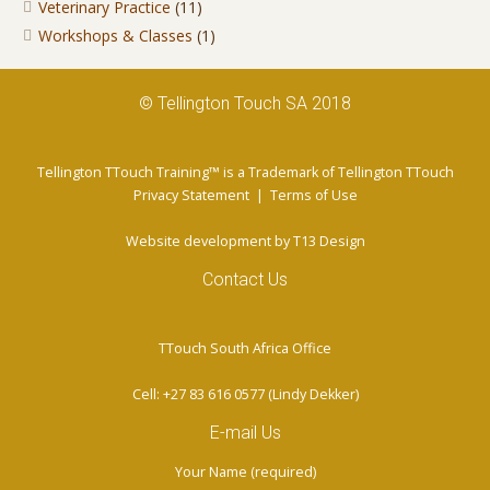
Veterinary Practice
(11)
Workshops & Classes
(1)
© Tellington Touch SA 2018
Tellington TTouch Training™ is a Trademark of Tellington TTouch
Privacy Statement
|
Terms of Use
Website development by
T13 Design
Contact Us
TTouch South Africa Office
Cell: +27 83 616 0577 (Lindy Dekker)
E-mail Us
Your Name (required)