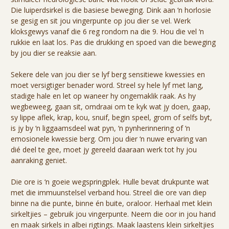
Die luiperdsirkel is die basiese beweging. Dink aan ‘n horlosie
se gesig en sit jou vingerpunte op jou dier se vel. Werk
kloksgewys vanaf die 6 reg rondom na die 9. Hou die vel ‘n
rukkie en laat los. Pas die drukking en spoed van die beweging
by jou dier se reaksie aan.
Sekere dele van jou dier se lyf berg sensitiewe kwessies en
moet versigtiger benader word. Streel sy hele lyf met lang,
stadige hale en let op waneer hy ongemaklik raak. As hy
wegbeweeg, gaan sit, omdraai om te kyk wat jy doen, gaap,
sy lippe aflek, krap, kou, snuif, begin speel, grom of selfs byt,
is jy by ‘n liggaamsdeel wat pyn, ‘n pynherinnering of ‘n
emosionele kwessie berg. Om jou dier ‘n nuwe ervaring van
dié deel te gee, moet jy gereeld daaraan werk tot hy jou
aanraking geniet.
Die ore is ‘n goeie wegspringplek. Hulle bevat drukpunte wat
met die immuunstelsel verband hou. Streel die ore van diep
binne na die punte, binne én buite, oraloor. Herhaal met klein
sirkeltjies – gebruik jou vingerpunte. Neem die oor in jou hand
en maak sirkels in albei rigtings. Maak laastens klein sirkeltjies