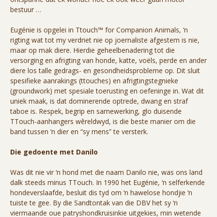
bestuur …
Eugénie is opgelei in Ttouch™ for Companion Animals, ‘n
rigting wat tot my verdriet nie op joernaliste afgestem is nie,
maar op mak diere. Hierdie geheelbenadering tot die
versorging en afrigting van honde, katte, voëls, perde en ander
diere los talle gedrags- en gesondheidsprobleme op. Dit sluit
spesifieke aanrakings (ttouches) en afrigtingstegnieke
(groundwork) met spesiale toerusting en oefeninge in. Wat dit
uniek maak, is dat dominerende optrede, dwang en straf
taboe is. Respek, begrip en samewerking, glo duisende
TTouch-aanhangers wêreldwyd, is die beste manier om die
band tussen ‘n dier en “sy mens” te versterk.
Die gedoente met Danilo
Was dit nie vir ‘n hond met die naam Danilo nie, was ons land
dalk steeds minus TTouch. In 1990 het Eugénie, ‘n selferkende
hondeverslaafde, besluit dis tyd om ‘n hawelose hondjie ‘n
tuiste te gee. By die Sandtontak van die DBV het sy ‘n
viermaande oue patryshondkruisinkie uitgekies, min wetende