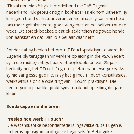
“Ek sal nou nie sê hy’s ‘n modelhond nie,” sê Eugénie
nadenkend. “Ek gebruik nog ‘n kophalter as ek hom uitneem. Jy
kan geen hond se natuur verander nie, maar jy kan hom help
om meer gebalanseerd, goed aangepas en vol selfvertroue te
wees. Dit spreek boekdele dat ek sedertdien nog twee honde
kon aanskaf en dat Danilo albei aanvaar het.”
Sonder dat sy beplan het om ‘n TTouch-praktisyn te word, het
Eugénie bly teruggaan vir verdere opleiding in die VSA. Sedert
sy in die midnegentigs haar verhoogloopbaan van 25 jaar
beëindig het, het TTouch ‘n groter plek in haar lewe gekry. As
sy nie sanglesse gee nie, is sy besig met TTouch-konsultasies,
werkswinkels of die opleiding van TTouch-praktisyns. Die
eerste groep plaaslike praktisyns maak hul opleiding dié jaar
klaar.
Boodskappe na die brein
Presies hoe werk TTouch?
Die wetenskaplike besonderhede is ingewikkeld, sê Eugénie,
en berus op psigoneurologiese beginsels. ‘n Belangrike