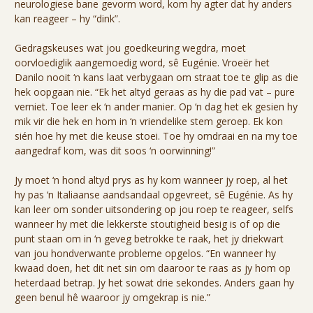
neurologiese bane gevorm word, kom hy agter dat hy anders
kan reageer – hy “dink”.
Gedragskeuses wat jou goedkeuring wegdra, moet
oorvloediglik aangemoedig word, sê Eugénie. Vroeër het
Danilo nooit ‘n kans laat verbygaan om straat toe te glip as die
hek oopgaan nie. “Ek het altyd geraas as hy die pad vat – pure
verniet. Toe leer ek ‘n ander manier. Op ‘n dag het ek gesien hy
mik vir die hek en hom in ‘n vriendelike stem geroep. Ek kon
sién hoe hy met die keuse stoei. Toe hy omdraai en na my toe
aangedraf kom, was dit soos ‘n oorwinning!”
Jy moet ‘n hond altyd prys as hy kom wanneer jy roep, al het
hy pas ‘n Italiaanse aandsandaal opgevreet, sê Eugénie. As hy
kan leer om sonder uitsondering op jou roep te reageer, selfs
wanneer hy met die lekkerste stoutigheid besig is of op die
punt staan om in ‘n geveg betrokke te raak, het jy driekwart
van jou hondverwante probleme opgelos. “En wanneer hy
kwaad doen, het dit net sin om daaroor te raas as jy hom op
heterdaad betrap. Jy het sowat drie sekondes. Anders gaan hy
geen benul hê waaroor jy omgekrap is nie.”